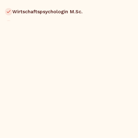
Wirtschaftspsychologin M.Sc.
Systemische Coach & Mentorin
Speakerin (u.a. Greator Festival, Lanxess Arena
Köln)
Podcast-Gastgeberin
Trainerin für Führungskräfte & Unternehmen
Mehr über mich
→